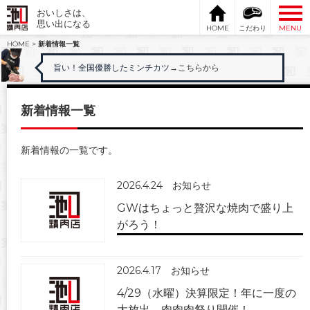
おいしさは、
思い出になる
HOME
こだわり
MENU
HOME
>
新着情報一覧
旨い！全国優勝したミンチカツ
→こちらから
新着情報一覧
新着情報の一覧です。
2026.4.24
お知らせ
GWはちょっと贅沢な焼肉で盛り上
がろう！
2026.4.17
お知らせ
4/29（水曜）決算限定！年に一度の
大放出。肉肉肉祭り開催！