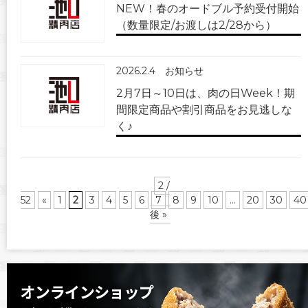
NEW！春のオードブル予約受付開始
（数量限定/お渡しは2/28から）
2026.2.4
お知らせ
2月7日～10日は、肉の日Week！期
間限定商品や割引商品をお見逃しな
く♪
2 /
52
«
1
2
3
4
5
6
7
8
9
10
...
20
30
40
後 »