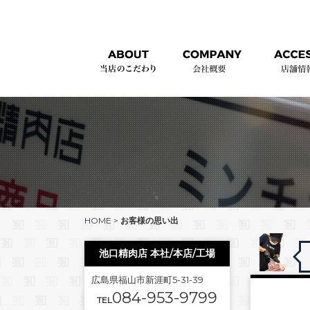
HOME
>
お客様の思い出
池口精肉店 本社/本店/工場
広島県福山市新涯町5-31-39
084-953-9799
TEL