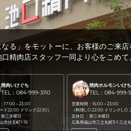
になる」をモットーに、
お客様のご来店
池口精肉店スタッフ一同より心をこめて
焼肉いけぐち
焼肉ホルモンいけ
TEL：084-999-3110
TEL：084-999-5
：
17:00～23:00
営業時間：
16:00～23:00
フード22:00 ドリンク22:30）
（料理L.O.22:00 ドリンクL.O. 
：
第三水曜日
定休日 ：
第三水曜日
山市伏見町1-16
広島県福山市三之丸町3-1 三之