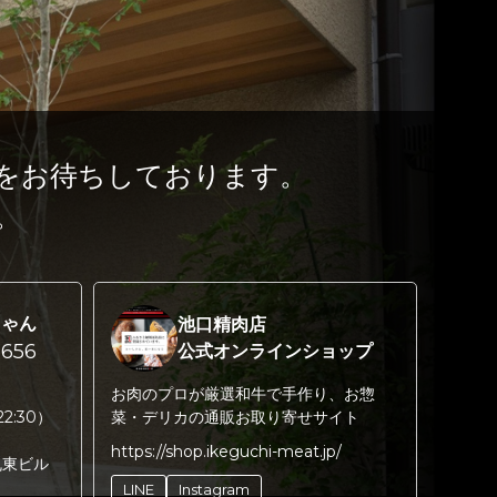
をお待ちしております。
。
ちゃん
池口精肉店
656
公式オンラインショップ
お肉のプロが厳選和牛で手作り、お惣
22:30）
菜・デリカの通販お取り寄せサイト
https://shop.ikeguchi-meat.jp/
丸東ビル
LINE
Instagram