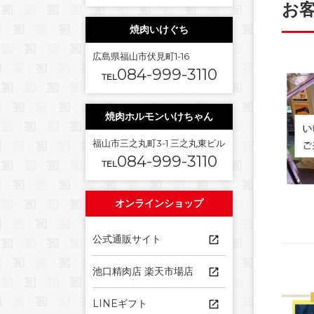
お
焼肉いけぐち
広島県福山市伏見町1-16
084-999-3110
TEL
焼肉ホルモンいけちゃん
福山市三之丸町3-1 三之丸東ビル
084-999-3110
TEL
オンラインショップ
公式通販サイト
池口精肉店 楽天市場店
LINEギフト