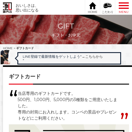
おいしさは、
思い出になる
HOME
こだわり
MENU
GIFT
ギフト・お中元
HOME
>
ギフトカード
LINE登録で最新情報をゲットしよう"
→こちらから
"
ギフトカード
当店専用のギフトカードです。
500円、1,000円、5,000円の3種類をご用意いたしま
した。
専用の封筒にお入れします。コンペの景品やプレゼン
トなどにご利用ください。