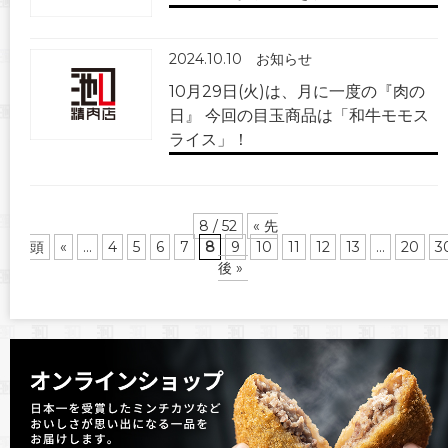
2024.10.10
お知らせ
10月29日(火)は、月に一度の『肉の
日』 今回の目玉商品は「和牛モモス
ライス」！
8 / 52
« 先
頭
«
...
4
5
6
7
8
9
10
11
12
13
...
20
3
後 »