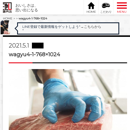
おいしさは、
思い出になる
HOME
こだわり
MENU
HOME
>
>
wagyu4-1-768×1024
LINE登録で最新情報をゲットしよう"
→こちらから
"
2021.5.1
wagyu4-1-768×1024