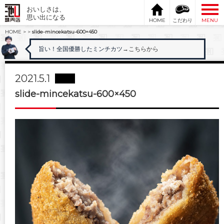
おいしさは、
思い出になる
HOME
こだわり
MENU
HOME
>
>
slide-mincekatsu-600×450
旨い！全国優勝したミンチカツ
→こちらから
2021.5.1
slide-mincekatsu-600×450