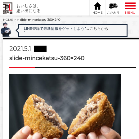
おいしさは、
思い出になる
HOME
こだわり
MENU
HOME
>
>
slide-mincekatsu-360×240
LINE登録で最新情報をゲットしよう"
→こちらから
"
2021.5.1
slide-mincekatsu-360×240