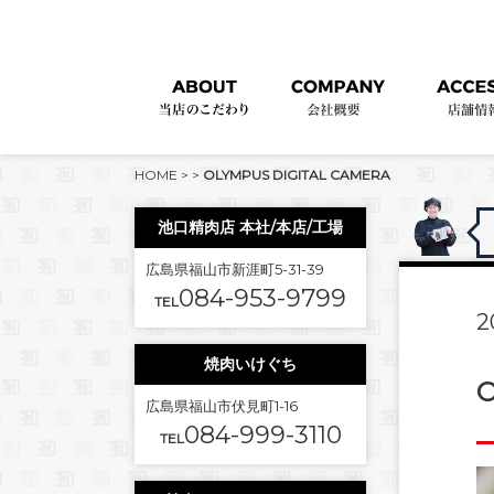
HOME
>
>
OLYMPUS DIGITAL CAMERA
池口精肉店 本社/本店/工場
広島県福山市新涯町5-31-39
084-953-9799
TEL
2
焼肉いけぐち
O
広島県福山市伏見町1-16
084-999-3110
TEL