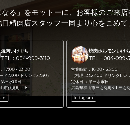
になる」をモットーに、
お客様のご来店
池口精肉店スタッフ一同より心をこめて
焼肉いけぐち
焼肉ホルモンいけ
TEL：084-999-3110
TEL：084-999-5
：
17:00～23:00
営業時間：
16:00～23:00
フード22:00 ドリンク22:30）
（料理L.O.22:00 ドリンクL.O. 
：
第三水曜日
定休日 ：
第三水曜日
山市伏見町1-16
広島県福山市三之丸町3-1 三之
ram
Instagram