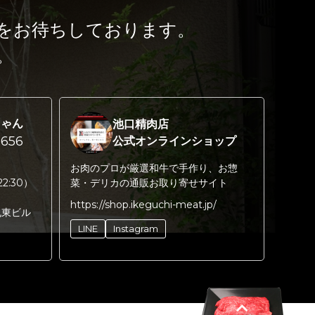
をお待ちしております。
。
ちゃん
池口精肉店
656
公式オンラインショップ
お肉のプロが厳選和牛で手作り、お惣
22:30）
菜・デリカの通販お取り寄せサイト
https://shop.ikeguchi-meat.jp/
丸東ビル
LINE
Instagram