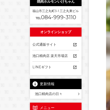
焼肉ホルモンいけちゃん
福山市三之丸町3-1 三之丸東ビル
084-999-3110
TEL
オンラインショップ
公式通販サイト
池口精肉店 楽天市場店
LINEギフト
更新情報
池口精肉店の日々
メニュー