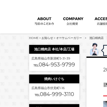
HOME
>
お知らせ
>
オーサムベーカリー × 池口精肉店 
池口精肉店 本社/本店/工場
広島県福山市新涯町5-31-39
084-953-9799
TEL
2
焼肉いけぐち
I
広島県福山市伏見町1-16
084-999-3110
TEL