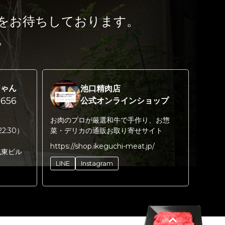
をお待ちしております。
。
ちゃん
池口精肉店
656
公式オンラインショップ
お肉のプロが厳選和牛で手作り、お惣
22:30）
菜・デリカの通販お取り寄せサイト
https://shop.ikeguchi-meat.jp/
丸東ビル
LINE
Instagram