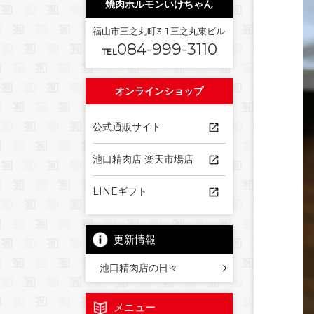
焼肉ホルモンいけちゃん
福山市三之丸町3-1 三之丸東ビル
084-999-3110
TEL
オンラインショップ
公式通販サイト
池口精肉店 楽天市場店
LINEギフト
更新情報
池口精肉店の日々
メニュー