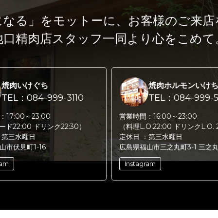
になる」をモットーに、
お客様のご来店
池口精肉店スタッフ一同より心をこめて
焼肉いけぐち
焼肉ホルモンいけ
TEL：084-999-3110
TEL：084-999-5
：
17:00～23:00
営業時間：
16:00～23:00
フード22:00 ドリンク22:30）
（料理L.O.22:00 ドリンクL.O. 
：
第三水曜日
定休日 ：
第三水曜日
山市伏見町1-16
広島県福山市三之丸町3-1 三之
ram
Instagram