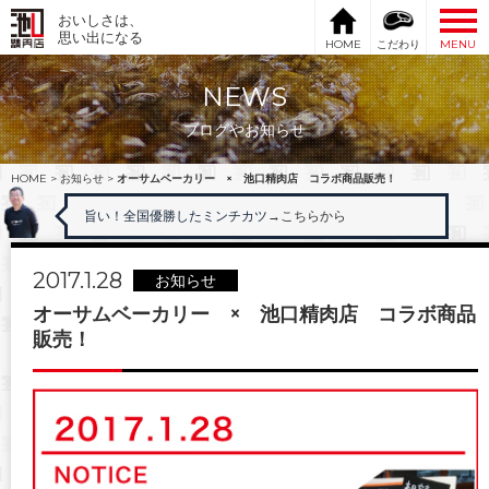
おいしさは、
思い出になる
HOME
こだわり
MENU
NEWS
ブログやお知らせ
HOME
>
お知らせ
>
オーサムベーカリー × 池口精肉店 コラボ商品販売！
旨い！全国優勝したミンチカツ
→こちらから
2017.1.28
お知らせ
オーサムベーカリー × 池口精肉店 コラボ商品
販売！