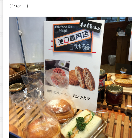
(´･ω･｀)