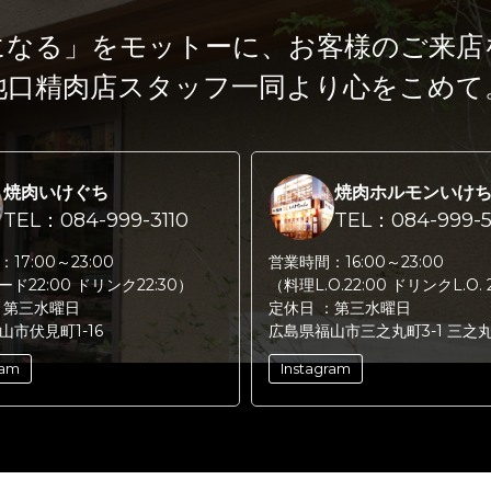
になる」をモットーに、
お客様のご来店
池口精肉店スタッフ一同より心をこめて
焼肉いけぐち
焼肉ホルモンいけ
TEL：084-999-3110
TEL：084-999-5
：
17:00～23:00
営業時間：
16:00～23:00
フード22:00 ドリンク22:30）
（料理L.O.22:00 ドリンクL.O. 
：
第三水曜日
定休日 ：
第三水曜日
山市伏見町1-16
広島県福山市三之丸町3-1 三之
ram
Instagram