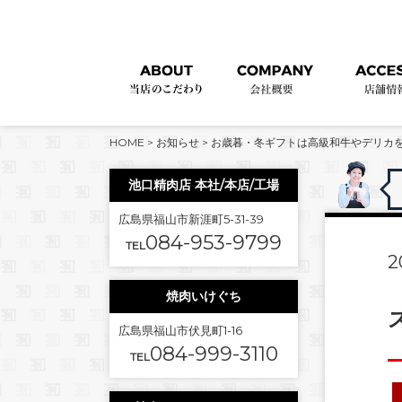
HOME
>
お知らせ
>
お歳暮・冬ギフトは高級和牛やデリカ
池口精肉店 本社/本店/工場
広島県福山市新涯町5-31-39
084-953-9799
TEL
2
焼肉いけぐち
広島県福山市伏見町1-16
084-999-3110
TEL