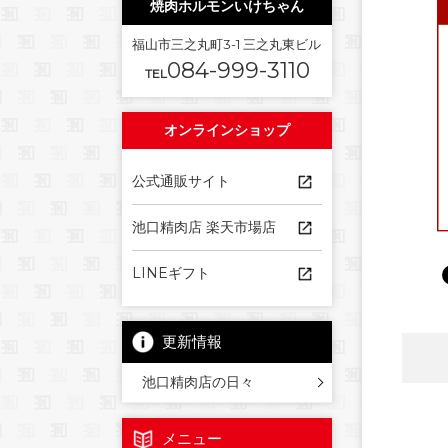
焼肉ホルモンいけちゃん
福山市三之丸町3-1 三之丸東ビル
084-999-3110
TEL
オンラインショップ
公式通販サイト
池口精肉店 楽天市場店
LINEギフト
更新情報
池口精肉店の日々
メニュー