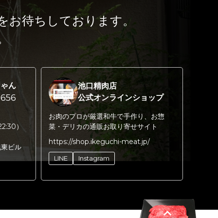
をお待ちしております。
。
ちゃん
池口精肉店
656
公式オンラインショップ
お肉のプロが厳選和牛で手作り、お惣
22:30）
菜・デリカの通販お取り寄せサイト
https://shop.ikeguchi-meat.jp/
丸東ビル
LINE
Instagram