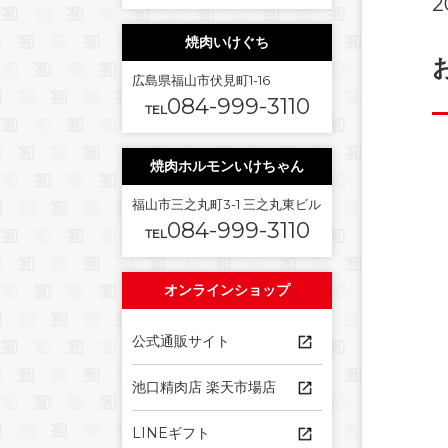
2
焼肉いけぐち
広島県福山市伏見町1-16
084-999-3110
TEL
焼肉ホルモンいけちゃん
福山市三之丸町3-1 三之丸東ビル
084-999-3110
TEL
オンラインショップ
公式通販サイト
池口精肉店 楽天市場店
LINEギフト