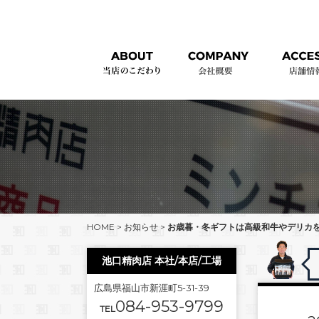
HOME
>
お知らせ
>
お歳暮・冬ギフトは高級和牛やデリカ
池口精肉店 本社/本店/工場
広島県福山市新涯町5-31-39
084-953-9799
TEL