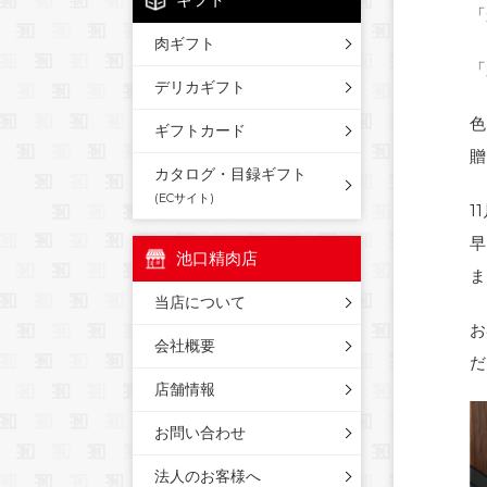
「
肉ギフト
「
デリカギフト
色
ギフトカード
贈
カタログ・目録ギフト
(ECサイト)
1
早
池口精肉店
ま
当店について
お
会社概要
だ
店舗情報
お問い合わせ
法人のお客様へ