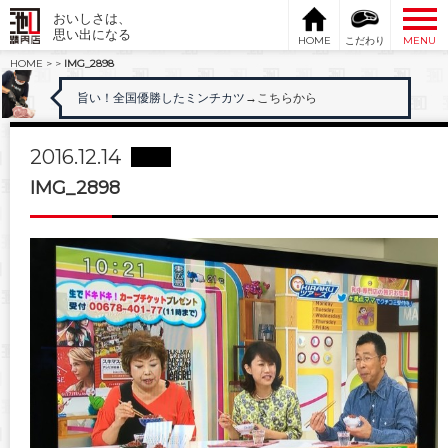
おいしさは、
思い出になる
HOME
こだわり
MENU
HOME
>
>
IMG_2898
旨い！全国優勝したミンチカツ
→こちらから
2016.12.14
IMG_2898