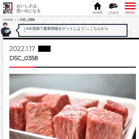
おいしさは、
思い出になる
HOME
こだわり
MENU
HOME
>
>
DSC_0358
LINE登録で最新情報をゲットしよう"
→こちらから
"
2022.1.17
DSC_0358