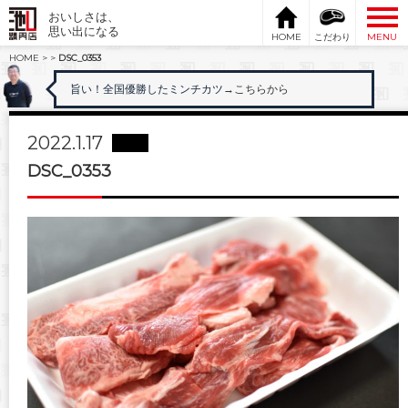
おいしさは、
思い出になる
HOME
こだわり
MENU
HOME
>
>
DSC_0353
旨い！全国優勝したミンチカツ
→こちらから
2022.1.17
DSC_0353