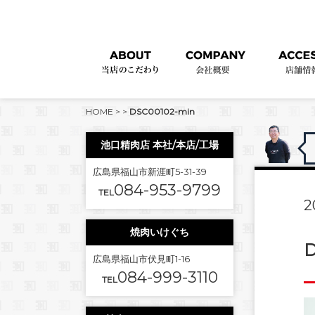
HOME
>
>
DSC00102-min
池口精肉店 本社/本店/工場
広島県福山市新涯町5-31-39
084-953-9799
TEL
2
焼肉いけぐち
D
広島県福山市伏見町1-16
084-999-3110
TEL