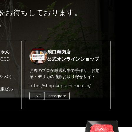
をお待ちしております。
。
ちゃん
池口精肉店
656
公式オンラインショップ
お肉のプロが厳選和牛で手作り、お惣
22:30）
菜・デリカの通販お取り寄せサイト
https://shop.ikeguchi-meat.jp/
丸東ビル
LINE
Instagram