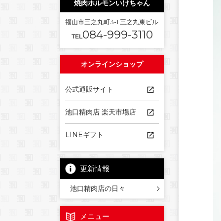
焼肉ホルモンいけちゃん
福山市三之丸町3-1 三之丸東ビル
084-999-3110
TEL
オンラインショップ
公式通販サイト
池口精肉店 楽天市場店
LINEギフト
更新情報
池口精肉店の日々
メニュー