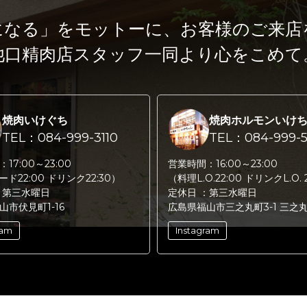
になる」をモットーに、
お客様のご来店
池口精肉店スタッフ一同より心をこめて
焼肉いけぐち
焼肉ホルモンいけ
TEL：084-999-3110
TEL：084-999-5
：
17:00～23:00
営業時間：
16:00～23:00
フード22:00 ドリンク22:30）
（料理L.O.22:00 ドリンクL.O. 
：
第三水曜日
定休日 ：
第三水曜日
山市伏見町1-16
広島県福山市三之丸町3-1 三之
ram
Instagram