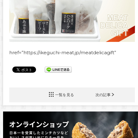
href=”https://ikeguchi-meat.jp/meatdelicagift”
一覧を見る
次の記事