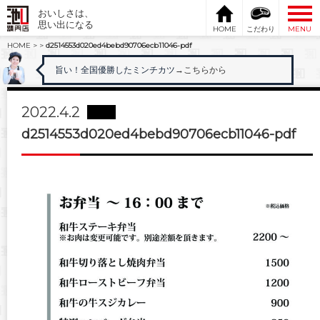
おいしさは、
思い出になる
HOME
こだわり
MENU
HOME
>
>
d2514553d020ed4bebd90706ecb11046-pdf
旨い！全国優勝したミンチカツ
→こちらから
2022.4.2
d2514553d020ed4bebd90706ecb11046-pdf