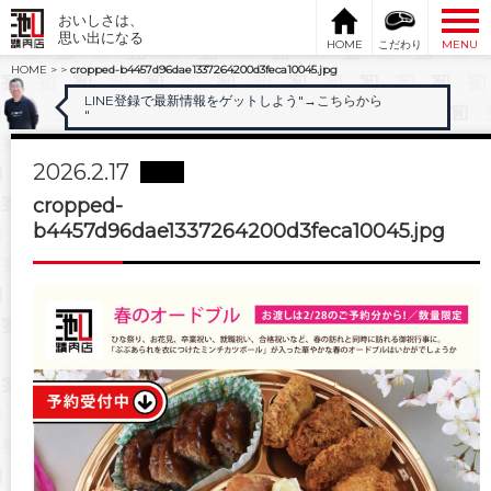
おいしさは、
思い出になる
HOME
こだわり
MENU
HOME
>
>
cropped-b4457d96dae1337264200d3feca10045.jpg
LINE登録で最新情報をゲットしよう"
→こちらから
"
2026.2.17
cropped-
b4457d96dae1337264200d3feca10045.jpg