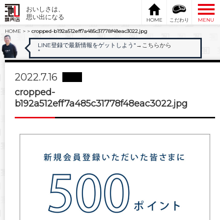
おいしさは、
思い出になる
HOME
こだわり
MENU
HOME
>
>
cropped-b192a512eff7a485c31778f48eac3022.jpg
LINE登録で最新情報をゲットしよう"
→こちらから
"
2022.7.16
cropped-
b192a512eff7a485c31778f48eac3022.jpg