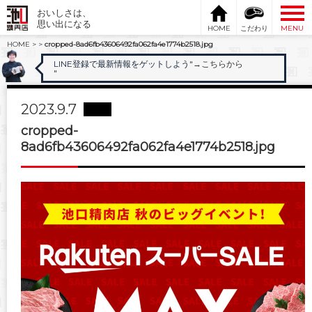
おいしさは、
思い出になる
HOME
こだわり
MENU
HOME
>
>
cropped-8ad6fb43606492fa062fa4e1774b2518.jpg
LINE登録で最新情報をゲットしよう"
→こちらから
"
2023.9.7
cropped-
8ad6fb43606492fa062fa4e1774b2518.jpg