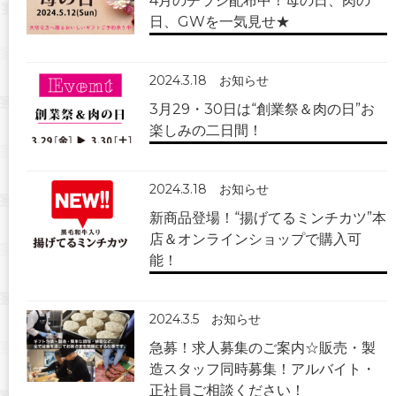
4月のチラシ配布中！母の日、肉の
日、GWを一気見せ★
2024.3.18
お知らせ
3月29・30日は“創業祭＆肉の日”お
楽しみの二日間！
2024.3.18
お知らせ
新商品登場！“揚げてるミンチカツ”本
店＆オンラインショップで購入可
能！
2024.3.5
お知らせ
急募！求人募集のご案内☆販売・製
造スタッフ同時募集！アルバイト・
正社員ご相談ください！