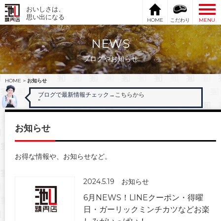
おいしさは、
思い出になる
HOME
こだわり
MENU
NEWS
ブログやお知らせ
HOME
>
お知らせ
ブログで最新情報チェック
→こちらから
"
お知らせ
お得な情報や、お知らせなど。
2024.5.19
お知らせ
6月NEWS！LINEクーポン・得曜
日・ガーリックミンチカツなどお楽