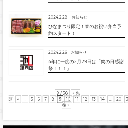
2024.2.28
お知らせ
ひなまつり限定！春のお祝い弁当予
約スタート！
2024.2.26
お知らせ
4年に一度の2月29日は「肉の日感謝
祭！！！」
9 / 38
« 先
頭
«
...
5
6
7
8
9
10
11
12
13
14
...
20
後 »