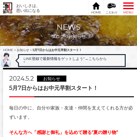
おいしさは、
思い出になる
HOME
こだわり
MENU
NEWS
ブログやお知らせ
HOME
>
お知らせ
>
5月7日からはお中元早割スタート！
LINE登録で最新情報をゲットしよう"
→こちらから
"
2024.5.2
お知らせ
5月7日からはお中元早割スタート！
毎日の中に、自分や家族・友達・仲間を支えてくれる方が必
ずいます。
そんな方へ「感謝と御礼」を込めて贈る“夏の贈り物”