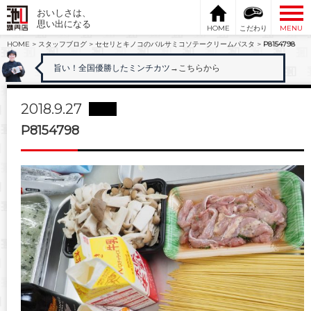
おいしさは、
思い出になる
HOME
こだわり
MENU
HOME
>
スタッフブログ
>
セセリとキノコのバルサミコソテークリームパスタ
>
P8154798
旨い！全国優勝したミンチカツ
→こちらから
2018.9.27
P8154798