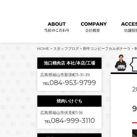
HOME
>
スタッフブログ
>
和牛コンビーフカルボナーラ
>
9
池口精肉店 本社/本店/工場
広島県福山市新涯町5-31-39
084-953-9799
TEL
2
焼肉いけぐち
9
広島県福山市伏見町1-16
084-999-3110
TEL