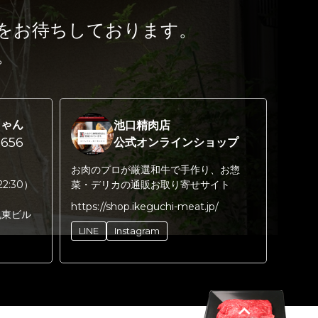
をお待ちしております。
。
ちゃん
池口精肉店
656
公式オンラインショップ
お肉のプロが厳選和牛で手作り、お惣
22:30）
菜・デリカの通販お取り寄せサイト
https://shop.ikeguchi-meat.jp/
丸東ビル
LINE
Instagram