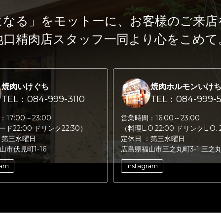
になる」をモットーに、
お客様のご来店
池口精肉店スタッフ一同より心をこめて
焼肉いけぐち
焼肉ホルモンいけ
TEL：084-999-3110
TEL：084-999-5
：
17:00～23:00
営業時間：
16:00～23:00
フード22:00 ドリンク22:30）
（料理L.O.22:00 ドリンクL.O. 
：
第三水曜日
定休日 ：
第三水曜日
山市伏見町1-16
広島県福山市三之丸町3-1 三之
ram
Instagram