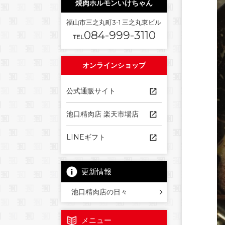
焼肉ホルモンいけちゃん
福山市三之丸町3-1 三之丸東ビル
084-999-3110
TEL
オンラインショップ
公式通販サイト
池口精肉店 楽天市場店
LINEギフト
更新情報
池口精肉店の日々
メニュー