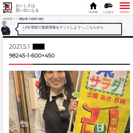
おいしさは、
思い出になる
HOME
こだわり
MENU
HOME
>
>
98245-1-600×450
LINE登録で最新情報をゲットしよう"
→こちらから
"
2021.5.1
98245-1-600×450