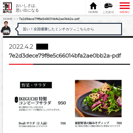
おいしさは、
思い出になる
HOME
こだわり
MENU
HOME
>
>
7e2d3dece79f8e5c66014bfa2ae0bb2a-pdf
旨い！全国優勝したミンチカツ
→こちらから
2022.4.2
7e2d3dece79f8e5c66014bfa2ae0bb2a-pdf