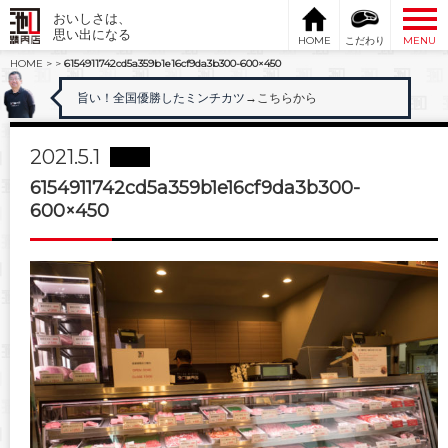
おいしさは、
思い出になる
HOME
こだわり
MENU
HOME
>
>
6154911742cd5a359b1e16cf9da3b300-600×450
旨い！全国優勝したミンチカツ
→こちらから
2021.5.1
6154911742cd5a359b1e16cf9da3b300-
600×450