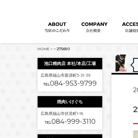
HOME
>
>
275690
池口精肉店 本社/本店/工場
広島県福山市新涯町5-31-39
084-953-9799
TEL
2
焼肉いけぐち
2
広島県福山市伏見町1-16
084-999-3110
TEL