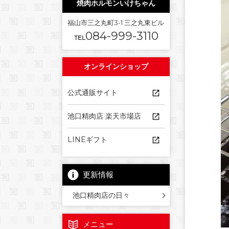
焼肉ホルモンいけちゃん
福山市三之丸町3-1 三之丸東ビル
084-999-3110
TEL
オンラインショップ
公式通販サイト
池口精肉店 楽天市場店
LINEギフト
更新情報
池口精肉店の日々
メニュー