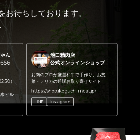
をお待ちしております。
。
ちゃん
池口精肉店
656
公式オンラインショップ
お肉のプロが厳選和牛で手作り、お惣
22:30）
菜・デリカの通販お取り寄せサイト
https://shop.ikeguchi-meat.jp/
丸東ビル
LINE
Instagram