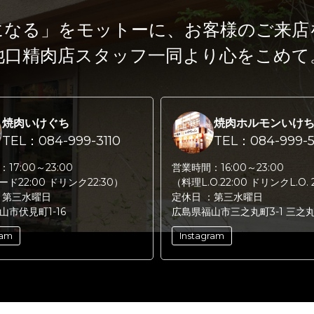
になる」をモットーに、
お客様のご来店
池口精肉店スタッフ一同より心をこめて
焼肉いけぐち
焼肉ホルモンいけ
TEL：084-999-3110
TEL：084-999-5
：
17:00～23:00
営業時間：
16:00～23:00
フード22:00 ドリンク22:30）
（料理L.O.22:00 ドリンクL.O. 
：
第三水曜日
定休日 ：
第三水曜日
山市伏見町1-16
広島県福山市三之丸町3-1 三之
ram
Instagram