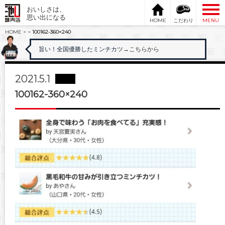
おいしさは、
思い出になる
HOME
こだわり
MENU
HOME
>
>
100162-360×240
旨い！全国優勝したミンチカツ
→こちらから
2021.5.1
100162-360×240