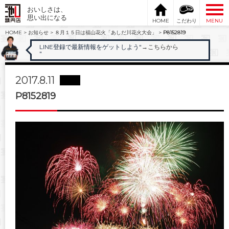
おいしさは、
思い出になる
HOME
こだわり
MENU
HOME
>
お知らせ
>
８月１５日は福山花火「あしだ川花火大会」
>
P8152819
LINE登録で最新情報をゲットしよう"
→こちらから
"
2017.8.11
P8152819