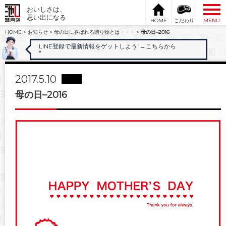
おいしさは、
思い出になる
HOME
こだわり
MENU
HOME
>
お知らせ
>
母の日に喜ばれる贈り物とは・・・
>
母の日–2016
LINE登録で最新情報をゲットしよう"
→こちらから
"
2017.5.10
母の日–2016