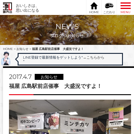
おいしさは、
思い出になる
HOME
こだわり
MENU
NEWS
ブログやお知らせ
HOME
>
お知らせ
>
福屋 広島駅前店催事 大盛況ですよ！
LINE登録で最新情報をゲットしよう"
→こちらから
"
2017.4.7
お知らせ
福屋 広島駅前店催事 大盛況ですよ！