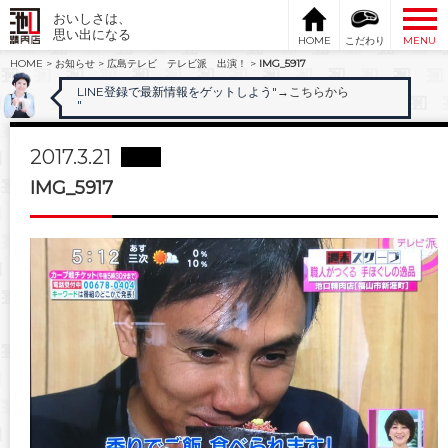
おいしさは、
思い出になる
HOME
こだわり
MENU
HOME
>
お知らせ
>
広島テレビ テレビ派 出演！
>
IMG_5917
LINE登録で最新情報をゲットしよう"
→こちらから
"
2017.3.21
IMG_5917