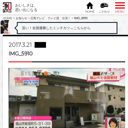
おいしさは、
思い出になる
HOME
こだわり
MENU
HOME
>
お知らせ
>
広島テレビ テレビ派 出演！
>
IMG_5910
旨い！全国優勝したミンチカツ
→こちらから
2017.3.21
IMG_5910