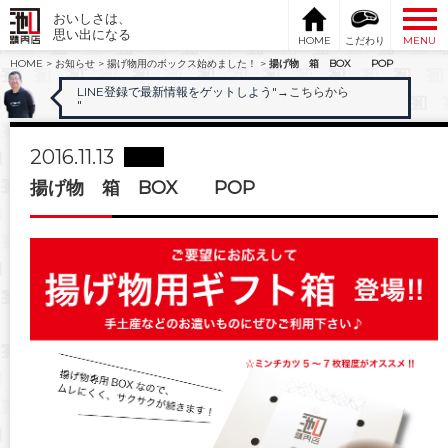
おいしさは、
思い出になる
HOME
こだわり
MENU
HOME
>
お知らせ
>
揚げ物用のボックス始めました！
>
揚げ物 箱 BOX POP
LINE登録で最新情報をゲットしよう"
→こちらから
"
2016.11.13
揚げ物 箱 BOX POP