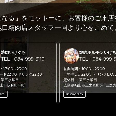
になる」をモットーに、
お客様のご来店
池口精肉店スタッフ一同より心をこめて
焼肉いけぐち
焼肉ホルモンいけ
TEL：084-999-3110
TEL：084-999-5
：
17:00～23:00
営業時間：
16:00～23:00
フード22:00 ドリンク22:30）
（料理L.O.22:00 ドリンクL.O. 
：
第三水曜日
定休日 ：
第三水曜日
山市伏見町1-16
広島県福山市三之丸町3-1 三之
ram
Instagram