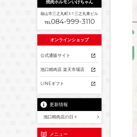
焼肉ホルモンいけちゃん
福山市三之丸町3-1 三之丸東ビル
084-999-3110
TEL
オンラインショップ
公式通販サイト
池口精肉店 楽天市場店
LINEギフト
更新情報
池口精肉店の日々
メニュー