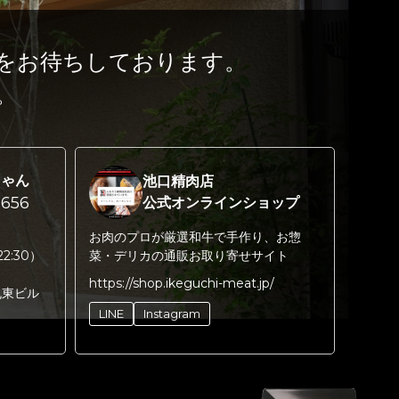
をお待ちしております。
。
ちゃん
池口精肉店
656
公式オンラインショップ
お肉のプロが厳選和牛で手作り、お惣
22:30）
菜・デリカの通販お取り寄せサイト
https://shop.ikeguchi-meat.jp/
丸東ビル
LINE
Instagram