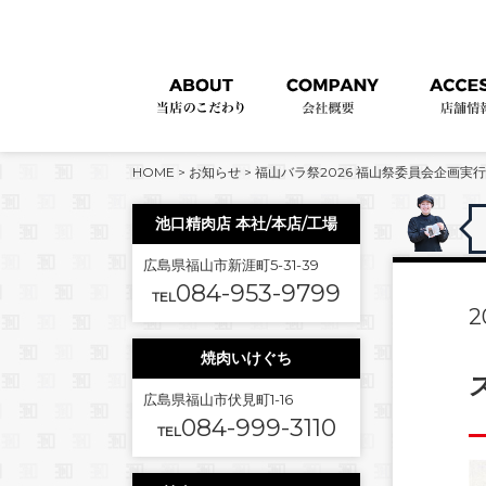
HOME
>
お知らせ
>
福山バラ祭2026 福山祭委員会企画実
池口精肉店 本社/本店/工場
広島県福山市新涯町5-31-39
084-953-9799
TEL
2
焼肉いけぐち
ス
広島県福山市伏見町1-16
084-999-3110
TEL