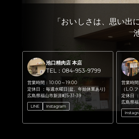
「おいしさは、思い出
池口精肉店 本店
TEL：084-953-9799
営業時間：
10:00～19:00
営業時間
定休日 ：
毎週水曜日(盆、年始休業あり)
（L.O.
広島県福山市新涯町5-31-39
定休日 
広島県福
LINE
Instagram
Instag