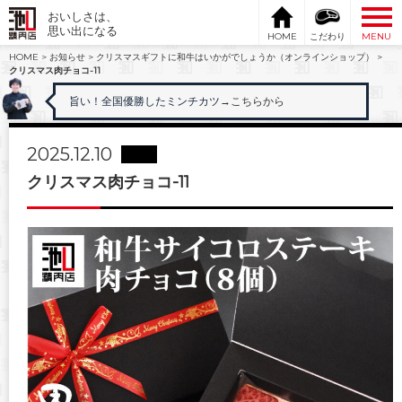
おいしさは、
思い出になる
HOME
こだわり
MENU
HOME
>
お知らせ
>
クリスマスギフトに和牛はいかがでしょうか（オンラインショップ）
>
クリスマス肉チョコ-11
旨い！全国優勝したミンチカツ
→こちらから
2025.12.10
クリスマス肉チョコ-11