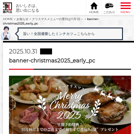
おいしさは、
思い出になる
HOME
こだわり
MENU
HOME
>
お知らせ
>
クリスマスメニューの受付は11月1日～
>
banner-
christmas2025_early_pc
旨い！全国優勝したミンチカツ
→こちらから
2025.10.31
banner-christmas2025_early_pc