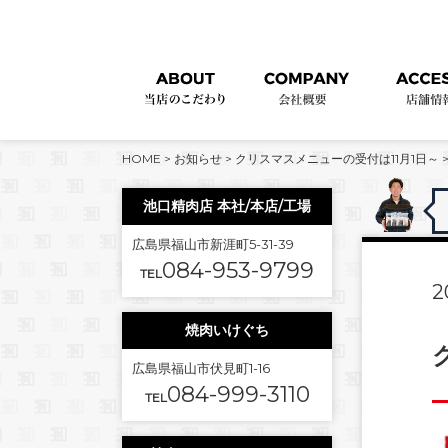
HOME
>
お知らせ
>
クリスマスメニューの受付は11月1日～
池口精肉店 本社/本店/工場
広島県福山市新涯町5-31-39
084-953-9799
TEL
2
焼肉いけぐち
広島県福山市伏見町1-16
084-999-3110
TEL