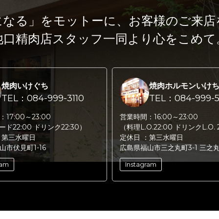
になる」をモットーに、
お客様のご来店
池口精肉店スタッフ一同より心をこめて
焼肉いけぐち
焼肉ホルモンいけ
TEL：084-999-3110
TEL：084-999-5
：
17:00～23:00
営業時間：
16:00～23:00
フード22:00 ドリンク22:30）
（料理L.O.22:00 ドリンクL.O. 
：
第三水曜日
定休日 ：
第三水曜日
山市伏見町1-16
広島県福山市三之丸町3-1 三之
ram
Instagram