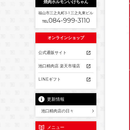
焼肉ホルモンいけちゃん
福山市三之丸町3-1 三之丸東ビル
084-999-3110
TEL
オンラインショップ
公式通販サイト
池口精肉店 楽天市場店
LINEギフト
更新情報
池口精肉店の日々
メニュー