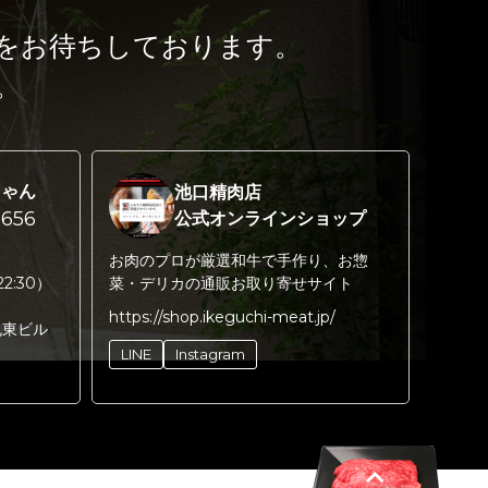
をお待ちしております。
。
ちゃん
池口精肉店
656
公式オンラインショップ
お肉のプロが厳選和牛で手作り、お惣
22:30）
菜・デリカの通販お取り寄せサイト
https://shop.ikeguchi-meat.jp/
丸東ビル
LINE
Instagram