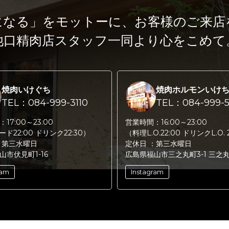
になる」をモットーに、
お客様のご来店
池口精肉店スタッフ一同より心をこめて
焼肉いけぐち
焼肉ホルモンいけ
TEL：084-999-3110
TEL：084-999-5
：
17:00～23:00
営業時間：
16:00～23:00
フード22:00 ドリンク22:30）
（料理L.O.22:00 ドリンクL.O. 
：
第三水曜日
定休日 ：
第三水曜日
山市伏見町1-16
広島県福山市三之丸町3-1 三之
ram
Instagram