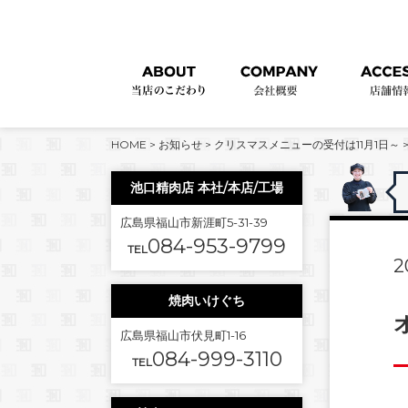
HOME
>
お知らせ
>
クリスマスメニューの受付は11月1日～
池口精肉店 本社/本店/工場
広島県福山市新涯町5-31-39
084-953-9799
TEL
2
焼肉いけぐち
広島県福山市伏見町1-16
084-999-3110
TEL