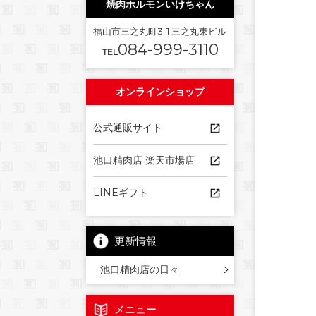
焼肉ホルモンいけちゃん
福山市三之丸町3-1 三之丸東ビル
084-999-3110
TEL
オンラインショップ
公式通販サイト
池口精肉店 楽天市場店
LINEギフト
更新情報
池口精肉店の日々
メニュー