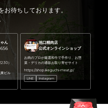
をお待ちしております。
。
ちゃん
池口精肉店
656
公式オンラインショップ
お肉のプロが厳選和牛で手作り、お惣
22:30）
菜・デリカの通販お取り寄せサイト
https://shop.ikeguchi-meat.jp/
丸東ビル
LINE
Instagram