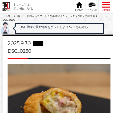
おいしさは、
思い出になる
HOME
こだわり
MENU
HOME
>
お知らせ
>
10月からスタート！冬季限定メニュー＜グラコロ＞の販売スタート！
>
DSC_0230
LINE登録で最新情報をゲットしよう"
→こちらから
"
2025.9.30
DSC_0230