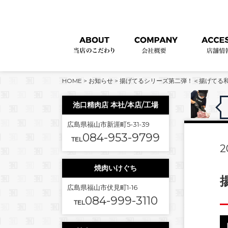
HOME
>
お知らせ
>
揚げてるシリーズ第二弾！＜揚げてる
池口精肉店 本社/本店/工場
広島県福山市新涯町5-31-39
084-953-9799
TEL
2
焼肉いけぐち
広島県福山市伏見町1-16
084-999-3110
TEL