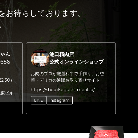
をお待ちしております。
。
ちゃん
池口精肉店
656
公式オンラインショップ
お肉のプロが厳選和牛で手作り、お惣
22:30）
菜・デリカの通販お取り寄せサイト
https://shop.ikeguchi-meat.jp/
丸東ビル
LINE
Instagram