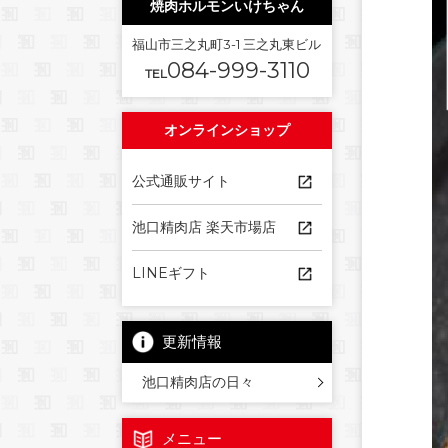
焼肉ホルモンいけちゃん
福山市三之丸町3-1 三之丸東ビル
084-999-3110
TEL
オンラインショップ
公式通販サイト
池口精肉店 楽天市場店
LINEギフト
更新情報
池口精肉店の日々
メニュー