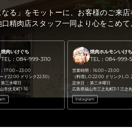
になる」をモットーに、
お客様のご来店
池口精肉店スタッフ一同より心をこめて
焼肉いけぐち
焼肉ホルモンいけ
TEL：084-999-3110
TEL：084-999-5
：
17:00～23:00
営業時間：
16:00～23:00
フード22:00 ドリンク22:30）
（料理L.O.22:00 ドリンクL.O. 
：
第三水曜日
定休日 ：
第三水曜日
山市伏見町1-16
広島県福山市三之丸町3-1 三之
ram
Instagram