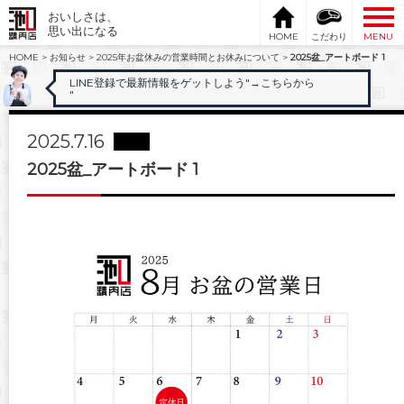
おいしさは、
思い出になる
HOME
こだわり
MENU
HOME
>
お知らせ
>
2025年お盆休みの営業時間とお休みについて
>
2025盆_アートボード 1
LINE登録で最新情報をゲットしよう"
→こちらから
"
2025.7.16
2025盆_アートボード 1