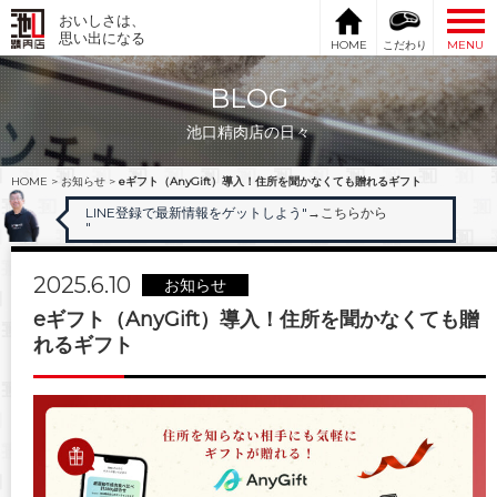
おいしさは、
思い出になる
HOME
こだわり
MENU
BLOG
池口精肉店の日々
HOME
>
お知らせ
>
eギフト（AnyGift）導入！住所を聞かなくても贈れるギフト
LINE登録で最新情報をゲットしよう"
→こちらから
"
2025.6.10
お知らせ
eギフト（AnyGift）導入！住所を聞かなくても贈
れるギフト