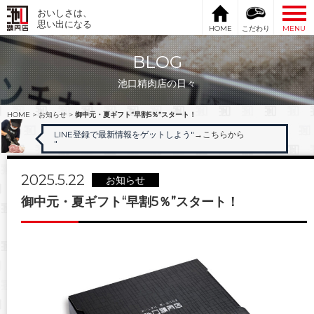
おいしさは、
思い出になる
HOME
こだわり
MENU
BLOG
池口精肉店の日々
HOME
>
お知らせ
>
御中元・夏ギフト“早割5％”スタート！
LINE登録で最新情報をゲットしよう"
→こちらから
"
2025.5.22
お知らせ
御中元・夏ギフト“早割5％”スタート！