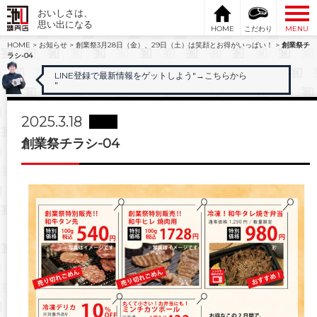
おいしさは、
思い出になる
HOME
こだわり
MENU
HOME
>
お知らせ
>
創業祭3月28日（金）、29日（土）は笑顔とお得がいっぱい！
>
創業祭チ
ラシ-04
LINE登録で最新情報をゲットしよう"
→こちらから
"
2025.3.18
創業祭チラシ-04