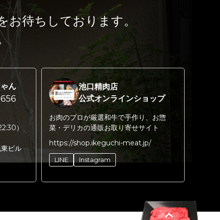
をお待ちしております。
。
ちゃん
池口精肉店
656
公式オンラインショップ
お肉のプロが厳選和牛で手作り、お惣
22:30）
菜・デリカの通販お取り寄せサイト
https://shop.ikeguchi-meat.jp/
丸東ビル
LINE
Instagram