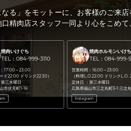
になる」をモットーに、
お客様のご来店
池口精肉店スタッフ一同より心をこめて
焼肉いけぐち
焼肉ホルモンいけ
TEL：084-999-3110
TEL：084-999-5
：
17:00～23:00
営業時間：
16:00～23:00
フード22:00 ドリンク22:30）
（料理L.O.22:00 ドリンクL.O. 
：
第三水曜日
定休日 ：
第三水曜日
山市伏見町1-16
広島県福山市三之丸町3-1 三之
ram
Instagram