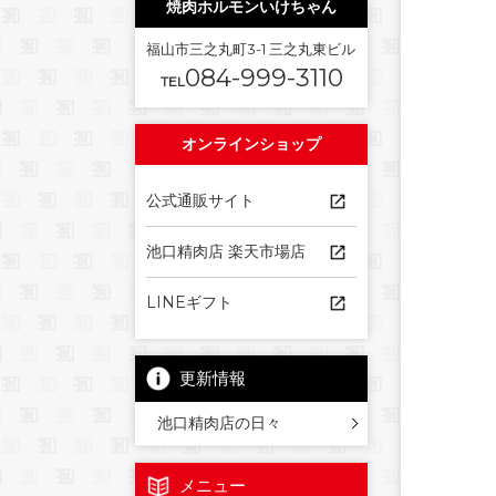
焼肉ホルモンいけちゃん
福山市三之丸町3-1 三之丸東ビル
084-999-3110
TEL
オンラインショップ
公式通販サイト
池口精肉店 楽天市場店
LINEギフト
更新情報
池口精肉店の日々
メニュー