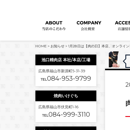
HOME
>
お知らせ
>
1月28日は【肉の日】本店、オンライ
池口精肉店 本社/本店/工場
広島県福山市新涯町5-31-39
084-953-9799
TEL
2
焼肉いけぐち
広島県福山市伏見町1-16
084-999-3110
TEL