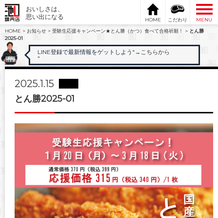
おいしさは、
思い出になる
HOME
こだわり
MENU
HOME
>
お知らせ
>
受験生応援キャンペーン★とん勝（かつ）食べて合格祈願！
>
とん勝
2025-01
LINE登録で最新情報をゲットしよう"
→こちらから
"
2025.1.15
とん勝2025-01