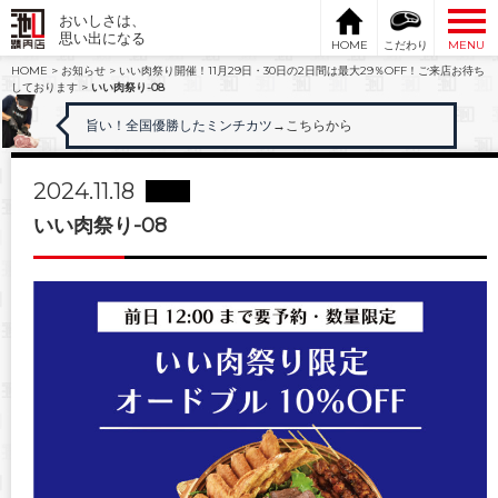
おいしさは、
思い出になる
HOME
こだわり
MENU
HOME
>
お知らせ
>
いい肉祭り開催！11月29日・30日の2日間は最大29％OFF！ご来店お待ち
しております
>
いい肉祭り-08
旨い！全国優勝したミンチカツ
→こちらから
2024.11.18
いい肉祭り-08